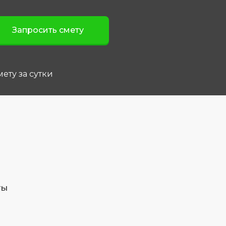
ету за сутки
ты