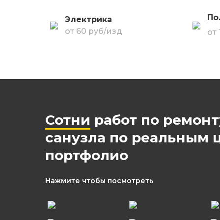
По
Электрика
от 60 руб/изд
от
Сотни
работ по ремон
санузла по реальным 
портфолио
Нажмите чтобы посмотреть