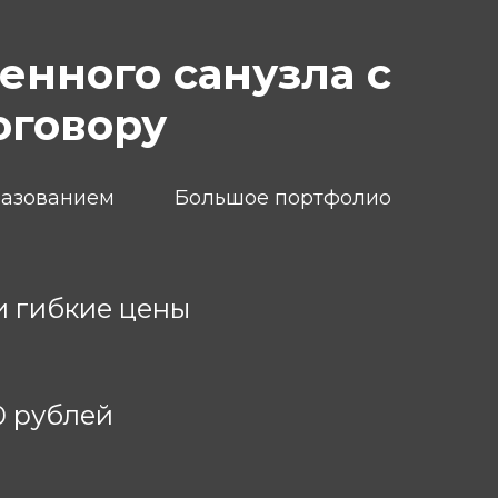
нного санузла с
оговору
разованием
Большое портфолио
и гибкие цены
0 рублей