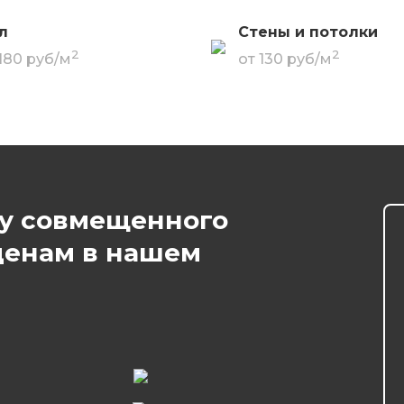
л
Стены и потолки
2
2
 180 руб/м
от 130 руб/м
ту совмещенного
ценам в нашем